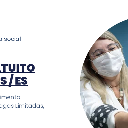
ma
social
TUITO
 / ES
dimento
agas Limitadas
,