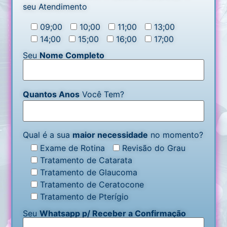
seu Atendimento
09;00
10;00
11;00
13;00
14;00
15;00
16;00
17;00
Seu
Nome Completo
Quantos Anos
Você Tem?
Qual é a sua
maior necessidade
no momento?
Exame de Rotina
Revisão do Grau
Tratamento de Catarata
Tratamento de Glaucoma
Tratamento de Ceratocone
Tratamento de Pterígio
Seu
Whatsapp p/ Receber a Confirmação