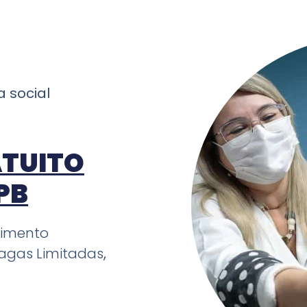
ma
social
TUITO
PB
dimento
agas Limitadas
,