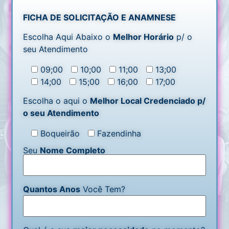
FICHA DE SOLICITAÇÃO E ANAMNESE
Escolha Aqui Abaixo o
Melhor Horário
p/ o
seu Atendimento
09;00
10;00
11;00
13;00
14;00
15;00
16;00
17;00
Escolha o aqui o
Melhor Local Credenciado p/
o seu Atendimento
Boqueirão
Fazendinha
Seu
Nome Completo
Quantos Anos
Você Tem?