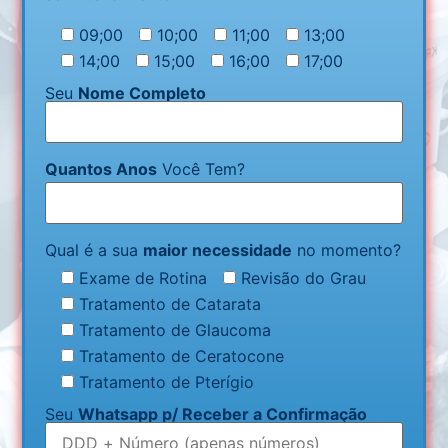
09;00
10;00
11;00
13;00
14;00
15;00
16;00
17;00
Seu
Nome Completo
Quantos Anos
Você Tem?
Qual é a sua
maior necessidade
no momento?
Exame de Rotina
Revisão do Grau
Tratamento de Catarata
Tratamento de Glaucoma
Tratamento de Ceratocone
Tratamento de Pterígio
Seu
Whatsapp p/ Receber a Confirmação