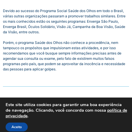
Devido ao sucesso do Programa Social Saúde dos Olhos em todo o Brasil,
várias outras organizações passaram a promover trabalhos similares. Entre
os mais conhecidos estão os seguintes programas: Enxerga São Paulo,
Enxerga Brasil, Óculos Solidário, Visão Já, Campanha da Boa Visão, Saúde
da Visão, entre outros.
Porém, o programa Saúde dos Olhos não conhece a procedência, nem
tampouco os propósitos que impulsionam estas atividades, e por isso
recomendamos que você busque sempre informações precisas antes de
agendar sua consulta ou exame, pelo fato de existirem muitos falsos
programas pelo país, que podem se aproveitar da inocência e necessidade
das pessoas para aplicar golpes.
Página inicial
Este site utiliza cookies para garantir uma boa experiência
Nosso Whatsapp
de navegação. Clicando, você concorda com nossa
política de
.
privacidade
Aceito