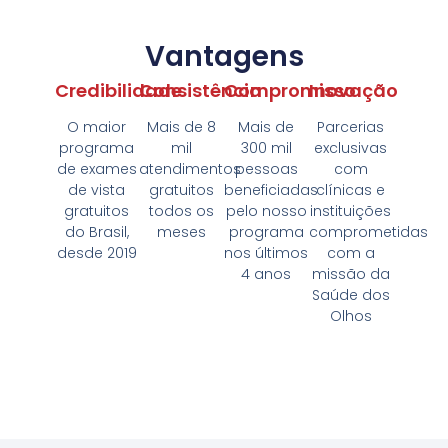
Vantagens
Credibilidade
Consistência
Compromisso
Inovação
O maior
Mais de 8
Mais de
Parcerias
programa
mil
300 mil
exclusivas
de exames
atendimentos
pessoas
com
de vista
gratuitos
beneficiadas
clínicas e
gratuitos
todos os
pelo nosso
instituições
do Brasil,
meses
programa
comprometidas
desde 2019
nos últimos
com a
4 anos
missão da
Saúde dos
Olhos