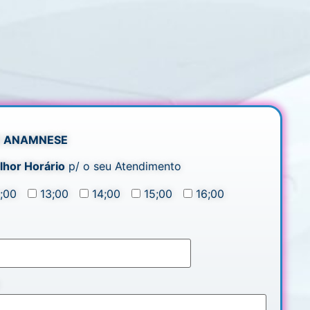
 E ANAMNESE
lhor Horário
p/ o seu Atendimento
1;00
13;00
14;00
15;00
16;00