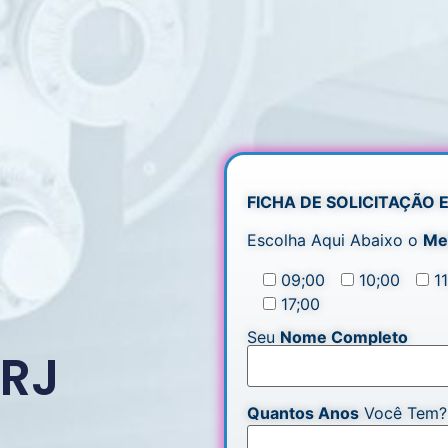
FICHA DE SOLICITAÇÃO
Escolha Aqui Abaixo o
Me
09;00
10;00
1
17;00
Seu
Nome Completo
 RJ
Quantos Anos
Você Tem?