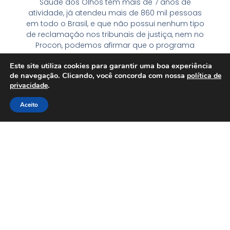
Saúde dos Olhos tem mais de 7 anos de
atividade, já atendeu mais de 860 mil pessoas
em todo o Brasil, e que não possui nenhum tipo
de reclamação nos tribunais de justiça, nem no
Procon, podemos afirmar que o programa
Saúde dos Olhos é o mais confiável do Brasil,
Este site utiliza cookies para garantir uma boa experiência
ultrapassando inclusive as maiores instituições
de navegação. Clicando, você concorda com nossa
política de
privadas do país.
.
privacidade
Aceito
CONHEÇA OS LOCAIS DISPONÍVEIS