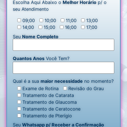
Escolha Aqui Abaixo o
Melhor Horário
p/ o
seu Atendimento
09;00
10;00
11;00
13;00
14;00
15;00
16;00
17;00
Seu
Nome Completo
Quantos Anos
Você Tem?
Qual é a sua
maior necessidade
no momento?
Exame de Rotina
Revisão do Grau
Tratamento de Catarata
Tratamento de Glaucoma
Tratamento de Ceratocone
Tratamento de Pterígio
Seu
Whatsapp p/ Receber a Confirmação