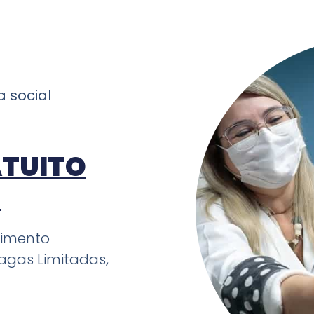
ma
social
TUITO
P
dimento
agas Limitadas
,