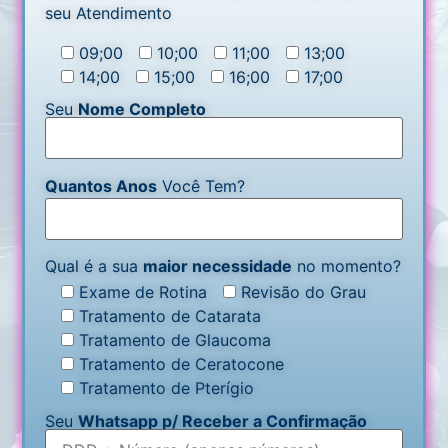
seu Atendimento
09;00
10;00
11;00
13;00
14;00
15;00
16;00
17;00
Seu
Nome Completo
Quantos Anos
Você Tem?
Qual é a sua
maior necessidade
no momento?
Exame de Rotina
Revisão do Grau
Tratamento de Catarata
Tratamento de Glaucoma
Tratamento de Ceratocone
Tratamento de Pterígio
Seu
Whatsapp p/ Receber a Confirmação