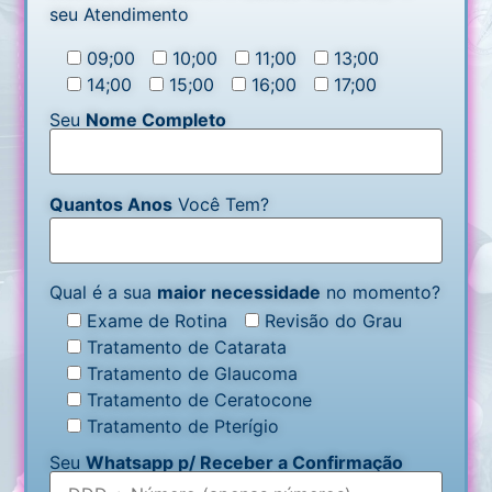
seu Atendimento
09;00
10;00
11;00
13;00
14;00
15;00
16;00
17;00
Seu
Nome Completo
Quantos Anos
Você Tem?
Qual é a sua
maior necessidade
no momento?
Exame de Rotina
Revisão do Grau
Tratamento de Catarata
Tratamento de Glaucoma
Tratamento de Ceratocone
Tratamento de Pterígio
Seu
Whatsapp p/ Receber a Confirmação