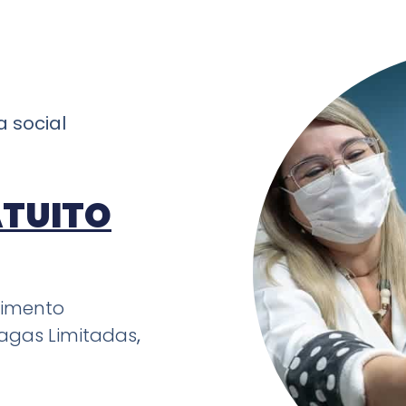
ma
social
TUITO
dimento
agas Limitadas
,