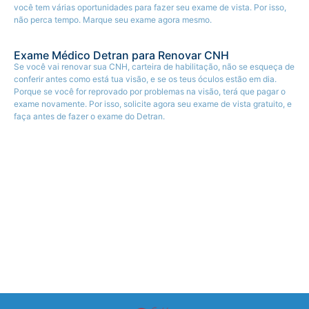
você tem várias oportunidades para fazer seu exame de vista. Por isso,
não perca tempo. Marque seu exame agora mesmo.
Exame Médico Detran para Renovar CNH
Se você vai renovar sua CNH, carteira de habilitação, não se esqueça de
conferir antes como está tua visão, e se os teus óculos estão em dia.
Porque se você for reprovado por problemas na visão, terá que pagar o
exame novamente. Por isso, solicite agora seu exame de vista gratuito, e
faça antes de fazer o exame do Detran.
Oftalmologista em [Cidade]
Se você procura um exame de vista em
MATINHOS
, ou um
oftalmologista em
MATINHOS
, que faça atendimentos gratuitos, para
fazer um exame de prescrição de grau, o Programa Saúde dos Olhos
pode te ajudar. Nosso programa social oferece a você um exame de vista
gratuito, com agendamento rápido e fácil, atendimento na mesma
semana, e totalmente sem custo. Se você está com dores de cabeça
constantes, vista embaçada, deseja revisar o grau do seus óculos ou
lentes de contato, nosso programa também é ideal para você. Consulte
nossas datas disponíveis e agende seu exame de vista agora mesmo.