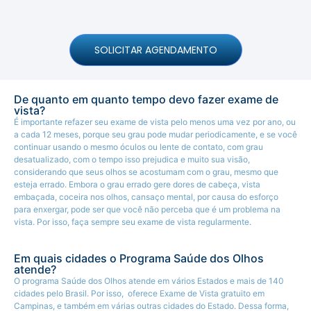
SOLICITAR AGENDAMENTO
De quanto em quanto tempo devo fazer exame de
vista?
É importante refazer seu exame de vista pelo menos uma vez por ano, ou
a cada 12 meses, porque seu grau pode mudar periodicamente, e se você
continuar usando o mesmo óculos ou lente de contato, com grau
desatualizado, com o tempo isso prejudica e muito sua visão,
considerando que seus olhos se acostumam com o grau, mesmo que
esteja errado. Embora o grau errado gere dores de cabeça, vista
embaçada, coceira nos olhos, cansaço mental, por causa do esforço
para enxergar, pode ser que você não perceba que é um problema na
vista. Por isso, faça sempre seu exame de vista regularmente.
Em quais cidades o Programa Saúde dos Olhos
atende?
O programa Saúde dos Olhos atende em vários Estados e mais de 140
cidades pelo Brasil. Por isso, oferece Exame de Vista gratuito em
Campinas, e também em várias outras cidades do Estado. Dessa forma,