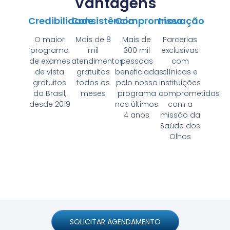
Vantagens
Credibilidade
Consistência
Compromisso
Inovação
O maior
Mais de 8
Mais de
Parcerias
programa
mil
300 mil
exclusivas
de exames
atendimentos
pessoas
com
de vista
gratuitos
beneficiadas
clínicas e
gratuitos
todos os
pelo nosso
instituições
do Brasil,
meses
programa
comprometidas
desde 2019
nos últimos
com a
4 anos
missão da
Saúde dos
Olhos
SOLICITAR AGENDAMENTO