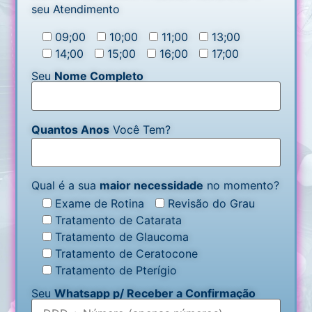
seu Atendimento
09;00
10;00
11;00
13;00
14;00
15;00
16;00
17;00
Seu
Nome Completo
Quantos Anos
Você Tem?
Qual é a sua
maior necessidade
no momento?
Exame de Rotina
Revisão do Grau
Tratamento de Catarata
Tratamento de Glaucoma
Tratamento de Ceratocone
Tratamento de Pterígio
Seu
Whatsapp p/ Receber a Confirmação